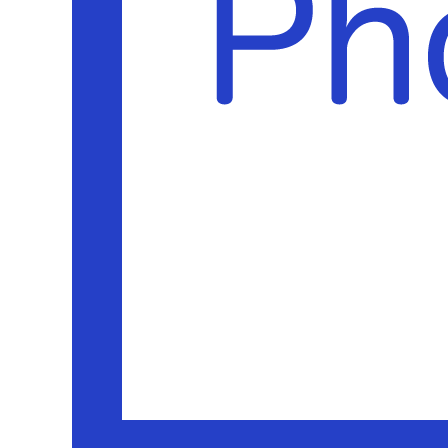
ホーム
ブログ一覧
NP_16-9_blue
2018.12.12
NP_16-9_blue
Tweet
Share
+1
Hatena
Pocket
RS